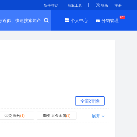
新手帮助
商标工具
登录
注册
标近似、快速搜索知产
个人中心
分销管理
全部清除
展开
05类 医药
(
1
)
06类 五金金属
(
1
)
07类 机械设备
(
2
)
08类