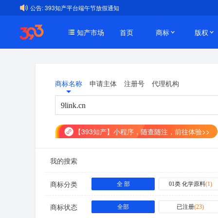
公告:
393知产平台端午节放假通知
知产市场
首页
商标
版权
商标名称
申请主体
注册号
代理机构
【393知产】小程序，随查随注，前往体验>>
我的搜索
商标分类
全 部
01类 化学原料
(
1
)
商标状态
全部
已注册
(
23
)