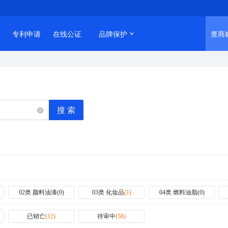
专利申请
在线公证
品牌保护
查商
搜 索
02类 颜料油漆
(
0
)
03类 化妆品
(
1
)
04类 燃料油脂
(
0
)
已销亡
(
12
)
待审中
(
58
)