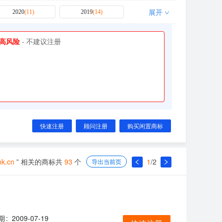
展开
2020
(
11
)
2019
(
14
)
2018
(
7
)
2
高风险
- 不建议注册
快速注册
顾问注册
购买闲置商标
nk.cn
” 相关的商标共
93
个
1
/
2
导出当前页
期
2009-07-19