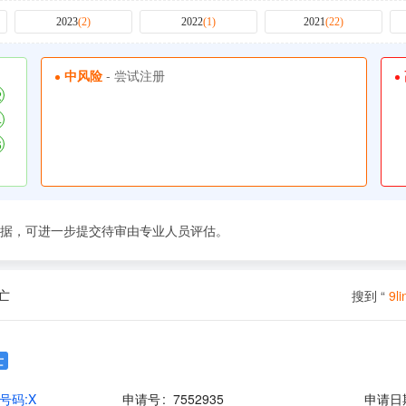
2023
(
2
)
2022
(
1
)
2021
(
22
)
中风险
- 尝试注册
2
4
6
依据，可进一步提交待审由专业人员评估。
亡
搜到 “
9li
亡
号码:X
申请号
7552935
申请日