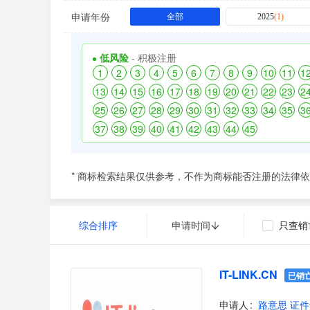
申请年份
全部
2025
(
1
)
低风险
- 积极注册
1
2
3
4
5
6
7
8
9
10
11
1
13
14
15
16
17
18
19
20
21
22
23
2
25
26
27
28
29
30
31
32
33
34
35
3
37
38
39
40
41
42
43
44
45
* 商标检索结果仅供参考，不作为商标能否注册的法律
综合排序
申请时间
只查销
IT-LINK.CN
已销
申请人
路意思 证件