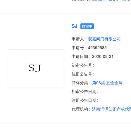
SJ
待审中
申请人
双嘉阀门有限公司
申请号
49392585
申请日期
2020-08-31
初审公告号
注册公告号
商标分类
第06类 五金金属
初审公告日期
注册公告日期
代理机构