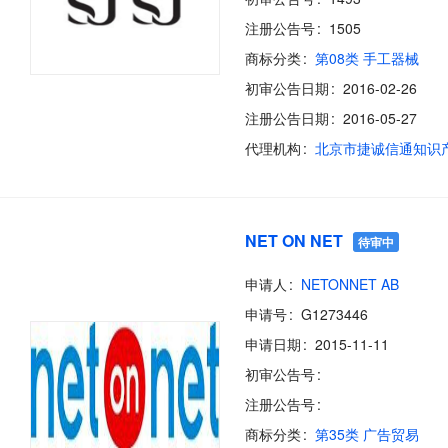
注册公告号
1505
商标分类
第08类 手工器械
初审公告日期
2016-02-26
注册公告日期
2016-05-27
代理机构
NET ON NET
待审中
申请人
NETONNET AB
申请号
G1273446
申请日期
2015-11-11
初审公告号
注册公告号
商标分类
第35类 广告贸易