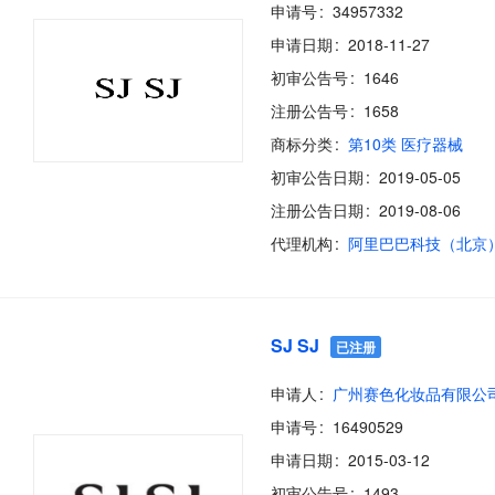
申请号
34957332
申请日期
2018-11-27
初审公告号
1646
注册公告号
1658
商标分类
第10类 医疗器械
初审公告日期
2019-05-05
注册公告日期
2019-08-06
代理机构
SJ SJ
已注册
申请人
广州赛色化妆品有限公
申请号
16490529
申请日期
2015-03-12
初审公告号
1493