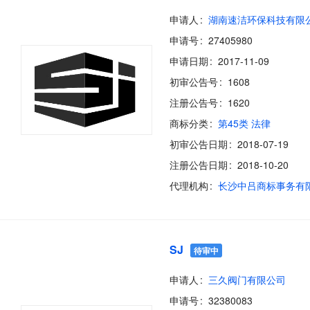
申请人
湖南速洁环保科技有限
申请号
27405980
申请日期
2017-11-09
初审公告号
1608
注册公告号
1620
商标分类
第45类 法律
初审公告日期
2018-07-19
注册公告日期
2018-10-20
代理机构
长沙中吕商标事务有
SJ
待审中
申请人
三久阀门有限公司
申请号
32380083