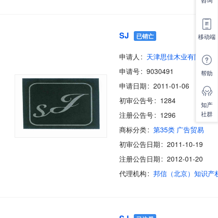
SJ
已销亡
移动端
申请人
天津思佳木业有限公司
申请号
9030491
帮助
申请日期
2011-01-06
初审公告号
1284
知产
社群
注册公告号
1296
商标分类
第35类 广告贸易
初审公告日期
2011-10-19
注册公告日期
2012-01-20
代理机构