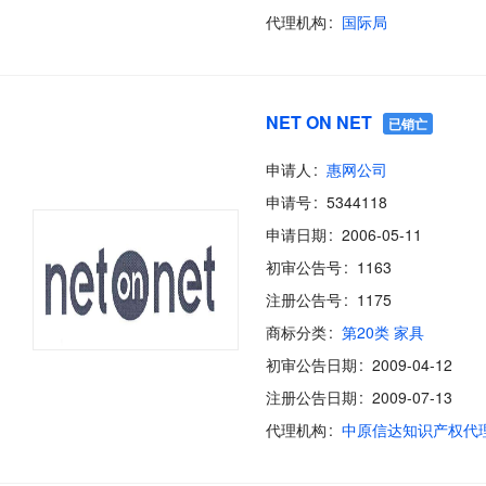
代理机构
国际局
NET ON NET
已销亡
申请人
惠网公司
申请号
5344118
申请日期
2006-05-11
初审公告号
1163
注册公告号
1175
商标分类
第20类 家具
初审公告日期
2009-04-12
注册公告日期
2009-07-13
代理机构