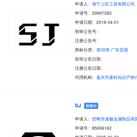
申请人
海宁上匠工具有限公司
申请号
29997283
申请日期
2018-04-01
初审公告号
注册公告号
商标分类
第35类 广告贸易
初审公告日期
注册公告日期
代理机构
SJ
待审中
申请人
邯郸市速极金属制品有
申请号
85696162