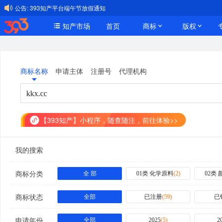
公告:
393知产平台端午节放假通知
知产市场
首页
商标
版权
商标名称
申请主体
注册号
代理机构
【393知产】小程序，随查随注，前往体验>>
我的搜索
商标分类
全 部
01类 化学原料
(
2
)
02类
商标状态
全部
已注册
(
59
)
已
申请年份
全部
2025
(
5
)
2