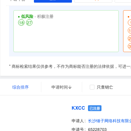
低风险
- 积极注册
18
27
1
2
3
* 商标检索结果仅供参考，不作为商标能否注册的法律依据，可进
综合排序
申请时间
只查销亡
KXCC
已注册
申请人
长沙锤子网络科技有限
申请号
65228703