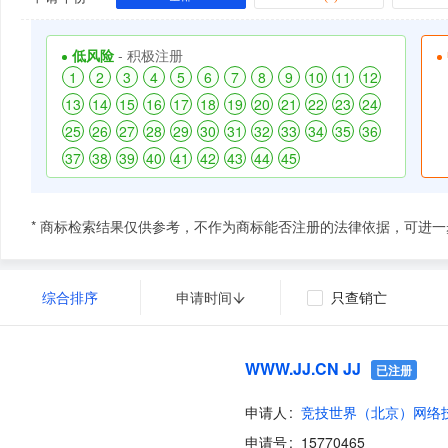
低风险
- 积极注册
1
2
3
4
5
6
7
8
9
10
11
12
13
14
15
16
17
18
19
20
21
22
23
24
25
26
27
28
29
30
31
32
33
34
35
36
37
38
39
40
41
42
43
44
45
* 商标检索结果仅供参考，不作为商标能否注册的法律依据，可进
综合排序
申请时间
只查销亡
WWW.JJ.CN JJ
已注册
申请人
申请号
15770465