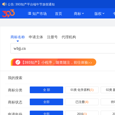
公告:
393知产平台端午节放假通知
知产市场
首页
商标
版权
商标名称
申请主体
注册号
代理机构
【393知产】小程序，随查随注，前往体验>>
我的搜索
商标分类
全 部
01类 化学原料
(
1
)
02类
商标状态
全部
已注册
(
4
)
待
申请年份
全部
2016
(
1
)
2