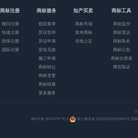
商标注册
商标服务
知产买卖
商标工具
顾问注册
驳回复审
商标市场
商标监控
快速注册
异议答辩
发布商标
商标雷达
担保注册
异议申请
在线公证
商标取名
国际注册
宣告无效
商标公告
撤三申请
商标分类表
商标转让
网页取证
商标变更
商标续展
更多服务
C
闽ICP备18004797号-3
闽公网安备 35020302000830号
国